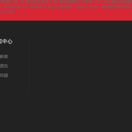
木花架厂家_郑州防腐木凉亭厂家-郑州林雅木业有限公司
专业酒店活动隔
|
-,职业服装设计,服装设计,职业工服销售，团体工作服，道路检测劳保服
有限公司
|
闻中心
新闻
资讯
问题