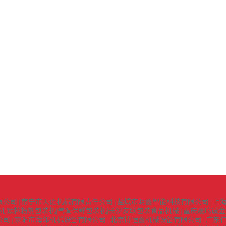
限公司
南宁市天佐机械有限责任公司
盐城市明鑫智能科技有限公司
上
|
|
|
机|颗粒粉剂包装机|气调保鲜包装机|长沙友联包装食品机械
重庆晟瑞诚金
|
公司
荥阳市海邻机械设备有限公司
北京博恒鑫机械设备有限公司
广东
|
|
|