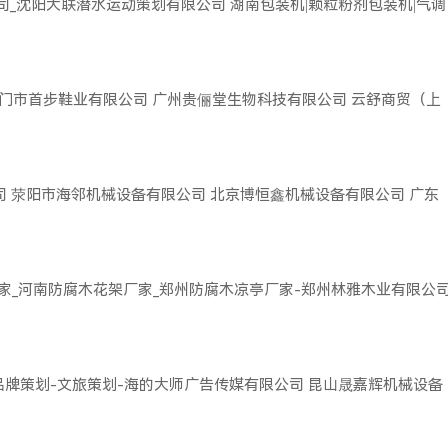
司_沈阳大联潜水运动策划有限公司
湖南包装机|颗粒粉剂包装机|气调
门市首步鞋业有限公司
广州贵俪堂生物科技有限公司
云舒商贸（上
司
荥阳市海邻机械设备有限公司
北京博恒鑫机械设备有限公司
广东
家_河南防腐木花架厂家_郑州防腐木凉亭厂家-郑州林雅木业有限公
品牌策划-文旅策划-海的大师广告传媒有限公司
昆山晟嘉辉机械设备