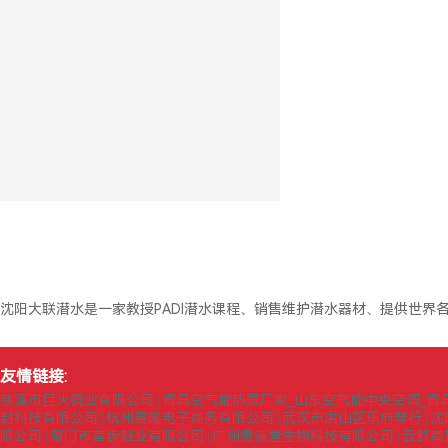
沈阳大联潜水是一家教授PADI潜水课程、销售维护潜水器材、提供世界各
友情链接:
慈溪市巨火铜业有限公司
青岛空气能热泵厂家_山东空气能中央空调_青
|
封科技有限公司
杭州赛隆电子商务有限公司
武汉市洪山区乐府琴行
沈
|
|
|
限公司
厦门市首步鞋业有限公司
广州贵俪堂生物科技有限公司
云舒商
|
|
|