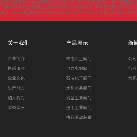
生物科技有限公司
河南防腐木木屋厂家_郑州防腐木长廊厂家_河南防腐
|
广告传媒有限公司
昆山晟嘉辉机械设备有限公司
苏州恒森服饰有限公司
|
|
司
广东新励成教育科技股份有限公司花都分公司
苏州皇允泰净化科技
|
|
关于我们
产品展示
新
企业简介
核电军工阀门
公司
售后服务
电力电站阀门
行业
企业文化
石油化工阀门
常见
生产能力
水利水务阀门
加入我们
冶金工业阀门
荣誉资质
通用工业阀门
执行驱动装置