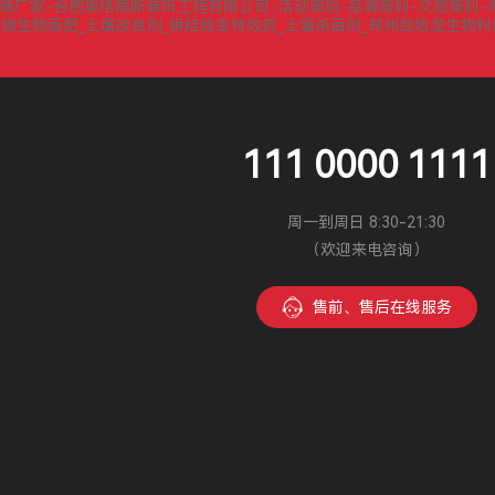
墙厂家-合肥奥格隔断装饰工程有限公司
活动策划-品牌策划-文旅策划-
|
微生物菌肥_土壤改良剂_根结线虫特效药_土壤杀菌剂_郑州劲地龙生物
|
111 0000 1111
周一到周日 8:30-21:30
（欢迎来电咨询）
售前、售后在线服务