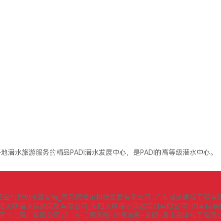
地潜水旅游服务的精品PADI潜水发展中心，是PADI的高等级潜水中心。
岛空气能热水器安装_青岛德诺尔科技发展有限公司
广东崴盛建设工程有
|
阳大联潜水运动策划有限公司_沈阳大联潜水运动策划有限公司
湖南包装
|
贸（上海）有限公司
2，4-二氯苯酚-对氯苯酚-金硕-唐山金坤化工有限
|