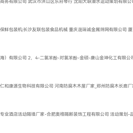
商务有限公司
武汉市洪山区乐府琴行
沈阳大联潜水运动策划有限公
保鲜包装机|长沙友联包装食品机械
重庆晟瑞诚金属筛网有限公司
厦
海）有限公司
2，4-二氯苯酚-对氯苯酚-金硕-唐山金坤化工有限公
仁和康源生物科技有限公司
河南防腐木木屋厂家_郑州防腐木长廊厂
专业酒店活动隔墙厂家-合肥奥格隔断装饰工程有限公司
活动策划-