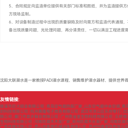
5、合同规定向监造单位提供有关部门标准和图纸，并为监造提供
方现场监制。
6、对设备制造过程中出现的质量缺陷及时向需方和监造代表通报
备出现质量问题，光处理问题，再分清责任，一切以满足工程进度
沈阳大联潜水是一家教授PADI潜水课程、销售维护潜水器材、提供世界各
友情链接:
慈溪市巨火铜业有限公司
青岛空气能热泵厂家_山东空气能中央空调_青
|
封科技有限公司
杭州赛隆电子商务有限公司
武汉市洪山区乐府琴行
沈
|
|
|
限公司
厦门市首步鞋业有限公司
广州贵俪堂生物科技有限公司
云舒商
|
|
|
生物科技有限公司
河南防腐木木屋厂家_郑州防腐木长廊厂家_河南防腐
|
广告传媒有限公司
昆山晟嘉辉机械设备有限公司
苏州恒森服饰有限公司
|
|