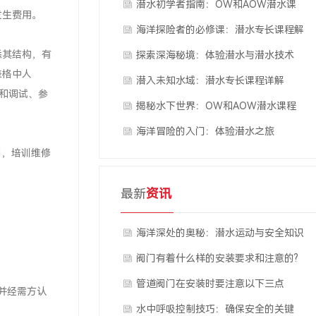
融合
潜水初学者指南：OW和AOW潜水课
发生费用。
程简介
海洋探险者的必修课：潜水专长课程解
悉其结构，有
读
探索深海秘境：体验潜水与潜水技术
表格中人
潜入未知水域：潜水专长课程详解
装和调试、参
揭秘水下世界：OW和AOW潜水课程
全解析
海洋冒险的入门：体验潜水之旅
训，培训维修
最新
资讯
海洋深处的奥秘：潜水运动与安全知识
阀门有着什么样的安装要求和注意的?
管道阀门在安装时要注意以下三点
并经需方认
水中呼吸控制技巧：确保安全的关键