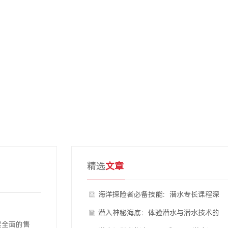
精选
文章
海洋探险者必备技能：潜水专长课程深
度探讨
潜入神秘海底：体验潜水与潜水技术的
展全面的售