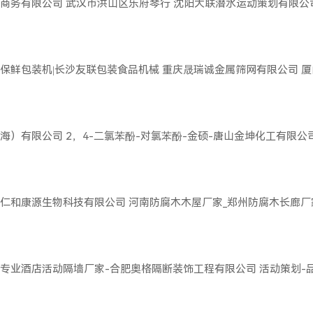
商务有限公司
武汉市洪山区乐府琴行
沈阳大联潜水运动策划有限公
保鲜包装机|长沙友联包装食品机械
重庆晟瑞诚金属筛网有限公司
厦
海）有限公司
2，4-二氯苯酚-对氯苯酚-金硕-唐山金坤化工有限公
仁和康源生物科技有限公司
河南防腐木木屋厂家_郑州防腐木长廊厂
专业酒店活动隔墙厂家-合肥奥格隔断装饰工程有限公司
活动策划-