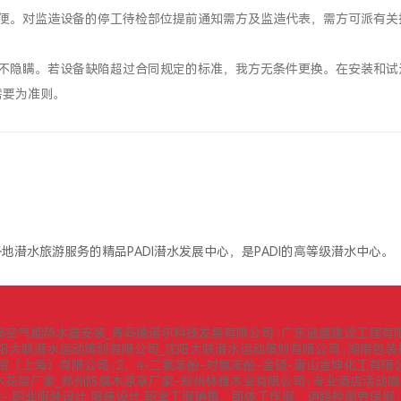
方便。对监造设备的停工待检部位提前通知需方及监造代表，需方可派有关
，不隐瞒。若设备缺陷超过合同规定的标准，我方无条件更换。在安装和试
需要为准则。
地潜水旅游服务的精品PADI潜水发展中心，是PADI的高等级潜水中心。
岛空气能热水器安装_青岛德诺尔科技发展有限公司
广东崴盛建设工程有
|
阳大联潜水运动策划有限公司_沈阳大联潜水运动策划有限公司
湖南包装
|
贸（上海）有限公司
2，4-二氯苯酚-对氯苯酚-金硕-唐山金坤化工有限
|
木花架厂家_郑州防腐木凉亭厂家-郑州林雅木业有限公司
专业酒店活动隔
|
-,职业服装设计,服装设计,职业工服销售，团体工作服，道路检测劳保服