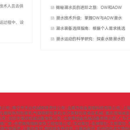
技术人员去供
揭秘潜水员的进阶之旅：OW和AOW
认证
潜水技术升级：掌握OW与AOW潜水
运过程中，设
证书
潜水装备选择指南：根据个人需求挑选
装备
潜水运动的科学研究：探索水肺潜水的
原理和效果
限公司
南宁市天佐机械有限责任公司
盐城市明鑫智能科技有限公司
上
|
|
|
机|颗粒粉剂包装机|气调保鲜包装机|长沙友联包装食品机械
重庆晟瑞诚金
|
公司
荥阳市海邻机械设备有限公司
北京博恒鑫机械设备有限公司
广东
|
|
|
墙厂家-合肥奥格隔断装饰工程有限公司
活动策划-品牌策划-文旅策划-
|
微生物菌肥_土壤改良剂_根结线虫特效药_土壤杀菌剂_郑州劲地龙生物
|