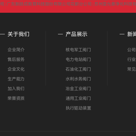
司
广东新励成教育科技股份有限公司花都分公司
苏州皇允泰净化科技
|
|
关于我们
产品展示
新
企业简介
核电军工阀门
公司
售后服务
电力电站阀门
行业
企业文化
石油化工阀门
常见
生产能力
水利水务阀门
加入我们
冶金工业阀门
荣誉资质
通用工业阀门
执行驱动装置