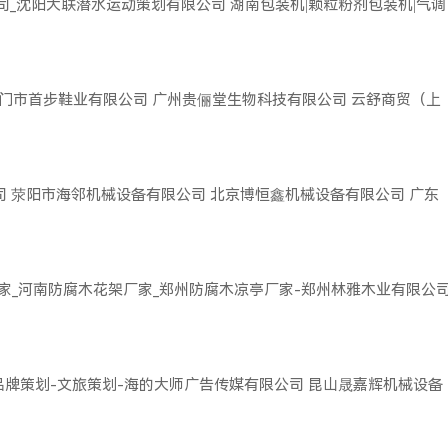
司_沈阳大联潜水运动策划有限公司
湖南包装机|颗粒粉剂包装机|气调
门市首步鞋业有限公司
广州贵俪堂生物科技有限公司
云舒商贸（上
司
荥阳市海邻机械设备有限公司
北京博恒鑫机械设备有限公司
广东
家_河南防腐木花架厂家_郑州防腐木凉亭厂家-郑州林雅木业有限公
品牌策划-文旅策划-海的大师广告传媒有限公司
昆山晟嘉辉机械设备