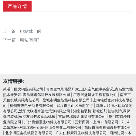
产品详情
上一篇：
电站截止阀
下一篇：
电站闸阀2
友情链接:
慈溪市巨火铜业有限公司
|
青岛空气能热泵厂家_山东空气能中央空调_青岛空气能
热水器安装_青岛德诺尔科技发展有限公司
|
广东崴盛建设工程有限公司
|
南宁市
天佐机械有限责任公司
|
盐城市明鑫智能科技有限公司
|
上海铭质密封科技有限公
司
|
杭州赛隆电子商务有限公司
|
武汉市洪山区乐府琴行
|
沈阳大联潜水运动策划
有限公司_沈阳大联潜水运动策划有限公司
|
湖南包装机|颗粒粉剂包装机|气调保
鲜包装机|长沙友联包装食品机械
|
重庆晟瑞诚金属筛网有限公司
|
厦门市首步鞋
业有限公司
|
广州贵俪堂生物科技有限公司
|
云舒商贸（上海）有限公司
|
2，4-
二氯苯酚-对氯苯酚-金硕-唐山金坤化工有限公司
|
荥阳市海邻机械设备有限公司
|
北京博恒鑫机械设备有限公司
|
广东仁和康源生物科技有限公司
|
河南防腐木木